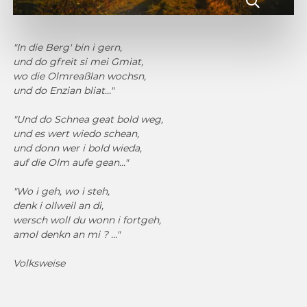
"In die Berg' bin i gern,
und do gfreit si mei Gmiat,
wo die Olmreaßlan wochsn,
und do Enzian bliat..."
"Und do Schnea geat bold weg,
und es wert wiedo schean,
und donn wer i bold wieda,
auf die Olm aufe gean..."
"Wo i geh, wo i steh,
denk i ollweil an di,
wersch woll du wonn i fortgeh,
amol denkn an mi ? ..."
Volksweise