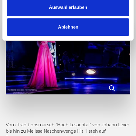
Einwohnerzahl von rund 1350. Weiters findet man
s
Auswahl erlauben
verschiedene Chöre, Bands und Kleinguruppen...
w
a
Ablehnen
h
l
Vom Traditionsmarsch "Hoch Lesachtal" von Johann Lexer
bis hin zu Melissa Naschenwengs Hit "I steh auf