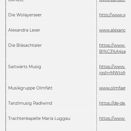
Die Wolayerseer
http://www.wola
Alexandra Lexer
www.alexandra-
Die Bläsachtaler
https://www.fa
Bl%C3%A4sacht
Saitwärts Musig
https://www.in
igsh=MWtpN
Musikgruppe Olmfätt
www.olmfaett
Tanzlmusig Radlwind
https://de-de.
Trachtenkapelle Maria Luggau
https://www.f