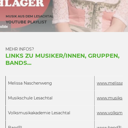
MUSIK AUS DEM LESACHTAL
YOUTUBE PLAYLIST
MEHR INFOS?
LINKS ZU MUSIKER/INNEN, GRUPPEN,
BANDS...
Melissa Naschenweng
www.melissa-n
Musikschule Lesachtal
www.m
usikschu
Volksmusikakademie Lesachtal
www.volksmusi
Band3L
www.band3l.c