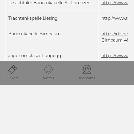
Lesachtaler Bauernkapelle St. Lorenzen
https://www.st-
Trachtenkapelle Liesing
http://www.tk-l
Bauernkapelle Birnbaum
https://de-de.
Birnbaum-4838
Jagdhornbläser Longegg
https://www.f
Werner Wurzer - Major 7
www.major7.at
Tickets
Wetter
Webcams