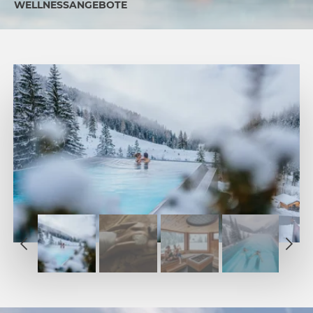
WELLNESSANGEBOTE
1
2
1
3
2
4
3
5
4