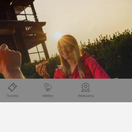
KULINARIK
Tickets
Wetter
Webcams
KULINARIK ERLEBEN
GASTRONOMIE
SLOW FOOD TRAVEL