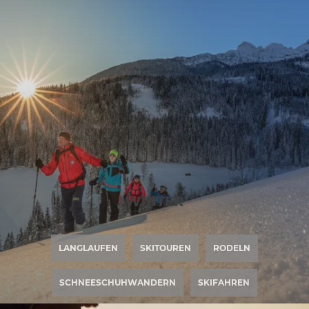
21
WINTER
LANGLAUFEN
SKITOUREN
RODELN
SCHNEESCHUHWANDERN
SKIFAHREN