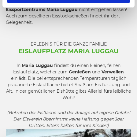
l
solltet ihr euch die perfekt präparierten Eisflächen des
Eissportzentrums Maria Luggau
nicht entgehen lassen!
Auch zum geselligen Eisstockschießen findet ihr dort
Gelegenheit.
ERLEBNIS FÜR DIE GANZE FAMILIE
EISLAUFPLATZ MARIA LUGGAU
In
Maria Luggau
findest du einen kleinen, feinen
Eislaufplatz, welcher zum
Genießen
und
Verweilen
einlädt. Die bei entsprechenden Temperaturen täglich
präüarierte Eislauffläche bietet Spaß am Eis für Jung und
Alt. In der gemütlichen Eishütte gibts Allerlei fürs leibliche
Wohl!
(Betreten der Eisfläche und der Anlage auf eigene Gefahr!
Der Eisverein übernimmt keine Haftung gegenüber
Dritten. Eltern haften für ihre Kinder!)