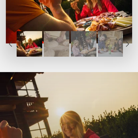
1
2
1
3
2
4
3
5
4
6
5
7
6
8
7
9
8
10
9
11
10
11