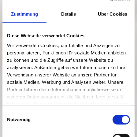
Zustimmung
Details
Über Cookies
Diese Webseite verwendet Cookies
Wir verwenden Cookies, um Inhalte und Anzeigen zu
personalisieren, Funktionen für soziale Medien anbieten
zu können und die Zugriffe auf unsere Website zu
analysieren. Außerdem geben wir Informationen zu Ihrer
Verwendung unserer Website an unsere Partner für
soziale Medien, Werbung und Analysen weiter. Unsere
Partner führen diese Informationen möglicherweise mit
weiteren Daten zusammen, die Sie ihnen bereitgestellt
haben oder die sie im Rahmen Ihrer Nutzung der Dienste
gesammelt haben.
E
KULINARIK ERLEBEN IM
Notwendig
i
LESACHTAL
n
Slow Food Travel
w