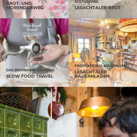
KULTURERBE
BROT- UND
MORENDENWEG
LESACHTALER BROT
PRODUKTE AUS BAUERNHAND
DAS BESONDERE ERLEBNIS
LESACHTALER
SLOW FOOD TRAVEL
BAUERNLADEN