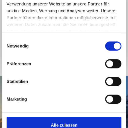
Verwendung unserer Website an unsere Partner für
soziale Medien, Werbung und Analysen weiter. Unsere
Partner führen diese Informationen möglicherweise mit
weiteren Daten zusammen, die Sie ihnen bereitgestellt
haben oder die sie im Rahmen Ihrer Nutzung der Dienste
gesammelt haben.
E
1
Notwendig
i
2
1
n
3
w
2
Präferenzen
4
i
3
5
l
4
6
l
Statistiken
5
7
i
6
g
8
Marketing
7
u
9
8
n
10
9
g
11
s
10
Alle zulassen
12