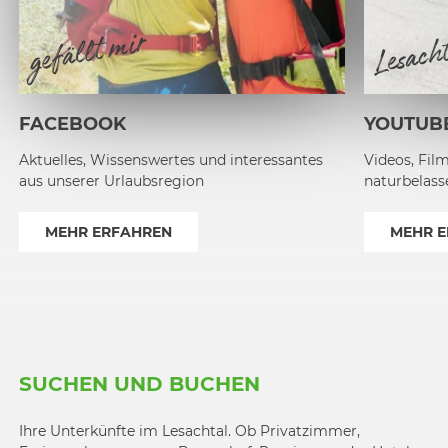
Lesach
gefällt mir
FACEBOOK
YOUTUB
Aktuelles, Wissenswertes und interessantes
Videos, Fil
aus unserer Urlaubsregion
naturbelass
MEHR ERFAHREN
MEHR 
1
2
SUCHEN UND BUCHEN
Ihre Unterkünfte im Lesachtal. Ob Privatzimmer,