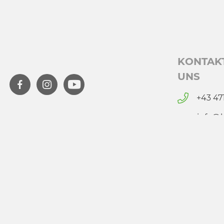
KONTAK
UNS
+43 47
info@l
m
NLW Tourismus Marketing GmbH