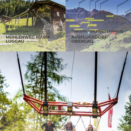
KULTUR / TRADITION /
BRAUCHTUM
EINKEHR / ERLEBNIS / FAMILIE
MÜHLENWEG MARIA
AUSFLUGSDORF
LUGGAU
OBERGAIL