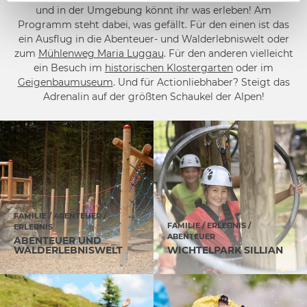
und in der Umgebung könnt ihr was erleben! Am
Programm steht dabei, was gefällt. Für den einen ist das
ein Ausflug in die Abenteuer- und Walderlebniswelt oder
zum
Mühlenweg Maria Luggau
. Für den anderen vielleicht
ein Besuch im
historischen Klostergarten
oder im
Geigenbaumuseum
. Und für Actionliebhaber? Steigt das
Adrenalin auf der größten Schaukel der Alpen!
FAMILIE / ABENTEUER /
FAMILIE / ERLEBNIS /
ERLEBNIS
ABENTEUER
ABENTEUER UND
WALDERLEBNISWELT
WICHTELPARK SILLIAN