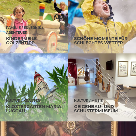
FAMILIE / ERLEBNIS /
ABENTEUER
KINDERMEILE
SCHÖNE MOMENTE FÜR
GOLZENTIPP
SCHLECHTES WETTER
KULTUR / KRÄUTER
KULTUR / MUSIK
KLOSTERGARTEN MARIA
GEIGENBAU- UND
LUGGAU
SCHUSTERMUSEUM