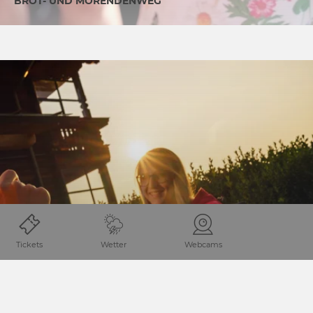
BROT- UND MORENDENWEG
Tickets
Wetter
Webcams
KULINARIK