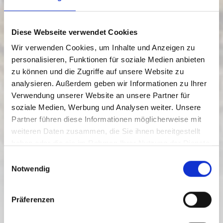
Diese Webseite verwendet Cookies
Wir verwenden Cookies, um Inhalte und Anzeigen zu
personalisieren, Funktionen für soziale Medien anbieten
zu können und die Zugriffe auf unsere Website zu
analysieren. Außerdem geben wir Informationen zu Ihrer
Verwendung unserer Website an unsere Partner für
soziale Medien, Werbung und Analysen weiter. Unsere
Partner führen diese Informationen möglicherweise mit
weiteren Daten zusammen, die Sie ihnen bereitgestellt
haben oder die sie im Rahmen Ihrer Nutzung der Dienste
gesammelt haben.
E
PILGRIMAGE
Notwendig
i
n
w
Präferenzen
i
l