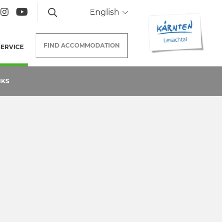
English
FIND
ACCOMMODATION
SERVICE
(CURRENT PAGE)
NKS