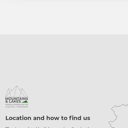
a
h
l
Location and how to find us