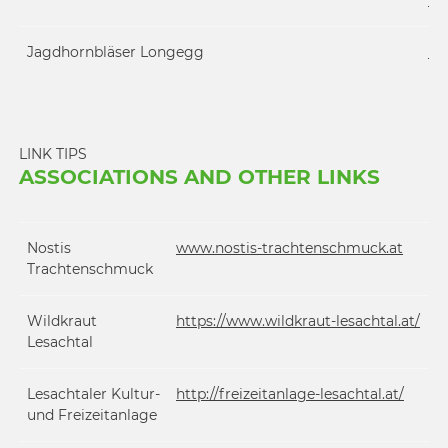
Jagdhornbläser Longegg
ht
LINK TIPS
ASSOCIATIONS AND OTHER LINKS
Nostis
www.nostis-trachtenschmuck.at
Trachtenschmuck
Wildkraut
https://www.wildkraut-lesachtal.at/
Lesachtal
Lesachtaler Kultur-
http://freizeitanlage-lesachtal.at/
und Freizeitanlage