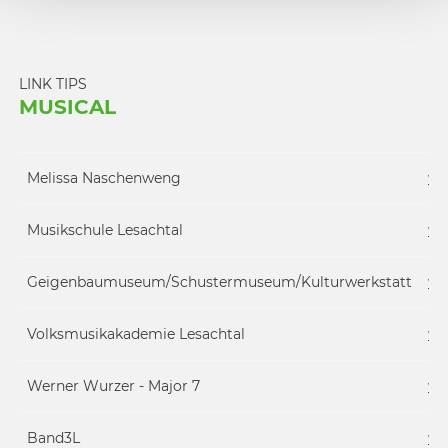
LINK TIPS
MUSICAL
Melissa Naschenweng
ww
Musikschule Lesachtal
ww
Geigenbaumuseum/Schustermuseum/Kulturwerkstatt
ww
Volksmusikakademie Lesachtal
ww
Werner Wurzer - Major 7
ww
Band3L
ww