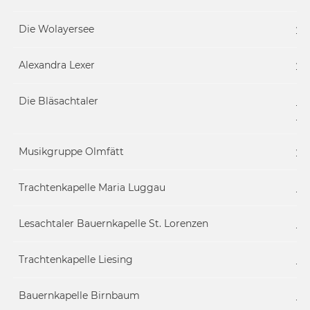
Die Wolayersee
ww
Alexandra Lexer
ww
Die Bläsachtaler
ht
Ba
Musikgruppe Olmfätt
ww
Trachtenkapelle Maria Luggau
ht
Lesachtaler Bauernkapelle St. Lorenzen
ht
Trachtenkapelle Liesing
ht
Bauernkapelle Birnbaum
ht
Ba