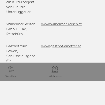
ein Kulturprojekt
von Claudia
Unterluggauer
Wilhelmer Reisen
www.wilhelmer-reisen.at
GmbH - Taxi,
Reisebüro
Gasthof zum
www.gasthof-ainetter.at
Löwen,
Schlüsselausgabe
für
Mussenwanderung
Weather
Webcams
Lesachtal-
www.casamundo.de
Unterkünfte auf
Casamundo
GAILTALNETZ -
http://gailtalnetz.wordpress.com
Kunst/Kultur