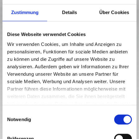
Zustimmung
Details
Über Cookies
Diese Webseite verwendet Cookies
Wir verwenden Cookies, um Inhalte und Anzeigen zu
personalisieren, Funktionen für soziale Medien anbieten
zu können und die Zugriffe auf unsere Website zu
analysieren. Außerdem geben wir Informationen zu Ihrer
Verwendung unserer Website an unsere Partner für
soziale Medien, Werbung und Analysen weiter. Unsere
Partner führen diese Informationen möglicherweise mit
weiteren Daten zusammen, die Sie ihnen bereitgestellt
haben oder die sie im Rahmen Ihrer Nutzung der Dienste
LINKS
gesammelt haben.
E
Private websites and link tips from people from
Notwendig
i
Lesachtal
n
w
Präferenzen