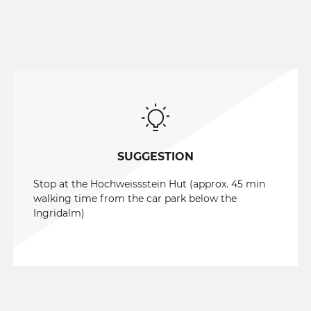
w
a
h
l
SUGGESTION
Stop at the Hochweissstein Hut (approx. 45 min
walking time from the car park below the
Ingridalm)