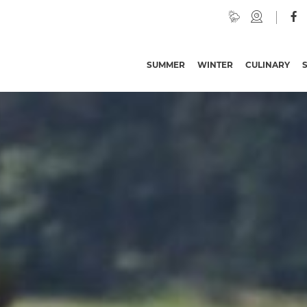
the Ingridalm)
SUMMER
WINTER
CULINARY