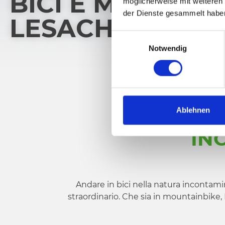
BICI E MOUNTAI
möglicherweise mit weiteren
der Dienste gesammelt habe
LESACHTAL
E
Notwendig
i
n
w
i
l
SU D
l
Ablehnen
i
IN
g
u
n
g
s
Andare in bici nella natura incontamina
a
straordinario. Che sia in mountainbike, E
u
s