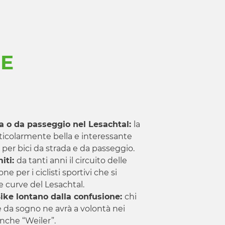
 E
da o da passeggio nel Lesachtal:
la
rticolarmente bella e interessante
er bici da strada e da passeggio.
iti:
da tanti anni il circuito delle
ne per i ciclisti sportivi che si
 curve del Lesachtal.
Bike lontano dalla confusione:
chi
e da sogno ne avrà a volontà nei
anche “Weiler”.