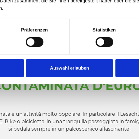
NBIKE NEL
 Daten zusammen, die Sie ihnen bereitgestellt haben oder die s
n.
Präferenzen
Statistiken
UE RUOTE NELLA VALL
Auswahl erlauben
CONTAMINATA D‘EUR
ta è un’attività molto popolare. In particolare il Lesacht
-Bike o bicicletta, in una tranquilla passeggiata in famig
si pedala sempre in un palcoscenico affascinante!