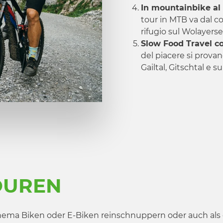
In mountainbike al
tour in MTB va dal c
rifugio sul Wolayers
Slow Food Travel co
del piacere si provan
Gailtal, Gitschtal e 
OUREN
ema Biken oder E-Biken reinschnuppern oder auch als er