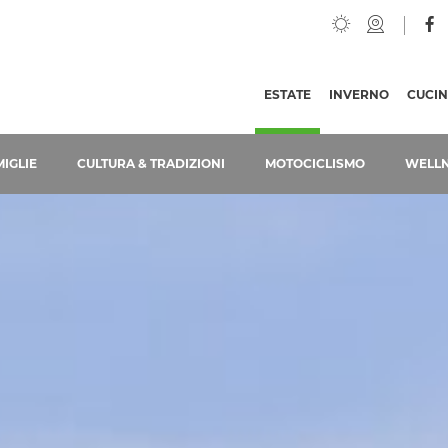
EUROPA
ESTATE
(PAGINA ATTUALE)
INVERNO
CUCI
IGLIE
CULTURA & TRADIZIONI
MOTOCICLISMO
WELL