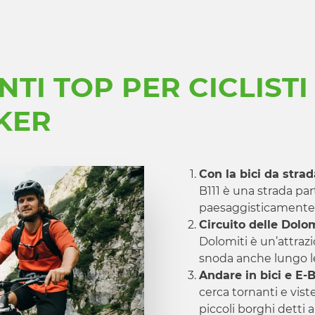
TI TOP PER CICLISTI
KER
Con la bici da stra
B111 è una strada pa
paesaggisticamente p
Circuito delle Dolom
Dolomiti è un’attrazio
snoda anche lungo le
Andare in bici e E-
cerca tornanti e vist
piccoli borghi detti 