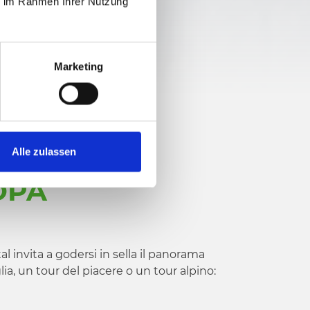
ie im Rahmen Ihrer Nutzung
Marketing
E PIÙ
Alle zulassen
OPA
al invita a godersi in sella il panorama
lia, un tour del piacere o un tour alpino: