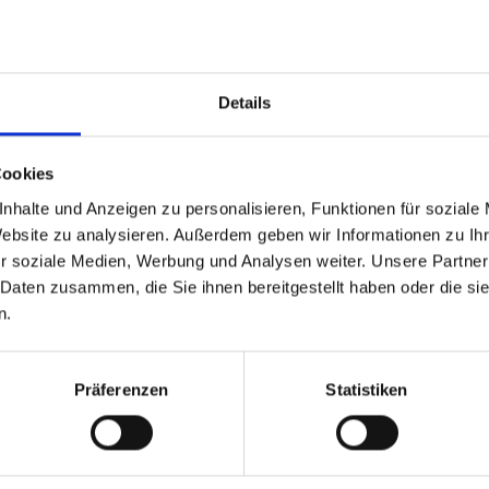
ssword
*
Password dimentic
Details
ACCEDERE
Cookies
nhalte und Anzeigen zu personalisieren, Funktionen für soziale
REGISTRAZIONE
Website zu analysieren. Außerdem geben wir Informationen zu I
r soziale Medien, Werbung und Analysen weiter. Unsere Partner
 Daten zusammen, die Sie ihnen bereitgestellt haben oder die s
file.login-modal.social-media.content
n.
PROFILE.LOGIN-
PROFILE.LOGIN-
MODAL.SOCIAL-
MODAL.SOCIAL-
Präferenzen
Statistiken
MEDIA.FACEBOOK
MEDIA.GOOGLE