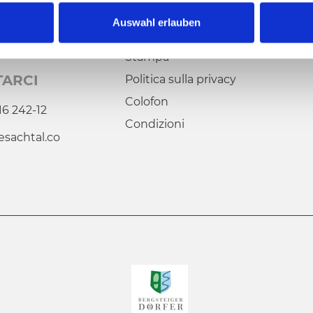
Auswahl erlauben
Stampa
TARCI
Politica sulla privacy
Colofon
16 242-12
Condizioni
esachtal.co