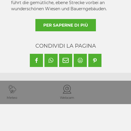
führt die gemütliche, ebene Strecke vorbei an
wunderschönen Wiesen und Bauerngebäuden.
PER SAPERNE DI PIÙ
CONDIVIDI LA PAGINA
Meteo
Webcam
Punto di arrivo
La valle Lesachtal si trova in Carinzia sul confine tra Italia e