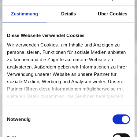
Zustimmung
Details
Über Cookies
Diese Webseite verwendet Cookies
Wir verwenden Cookies, um Inhalte und Anzeigen zu
personalisieren, Funktionen für soziale Medien anbieten
zu können und die Zugriffe auf unsere Website zu
analysieren. Außerdem geben wir Informationen zu Ihrer
Verwendung unserer Website an unsere Partner für
soziale Medien, Werbung und Analysen weiter. Unsere
PISTA DI CONFINE
Partner führen diese Informationen möglicherweise mit
weiteren Daten zusammen, die Sie ihnen bereitgestellt
Livello di difficoltà:
Difficile
haben oder die sie im Rahmen Ihrer Nutzung der Dienste
26.1 km
3 h
1040 hm
1526 hm
gesammelt haben.
E
Distanza
Durata
Punto più basso
Punto più alto
Notwendig
i
249 hm
527 hm
n
w