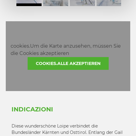
3
2
4
3
5
4
6
5
6
cookies.Um die Karte anzusehen, müssen Sie
die Cookies akzeptieren
COOKIES.ALLE AKZEPTIEREN
INDICAZIONI
Diese wunderschöne Loipe verbindet die
Bundesländer Kärnten und Osttirol. Entlang der Gail