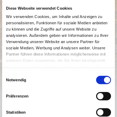
Diese Webseite verwendet Cookies
Wir verwenden Cookies, um Inhalte und Anzeigen zu
personalisieren, Funktionen für soziale Medien anbieten
zu können und die Zugriffe auf unsere Website zu
analysieren. Außerdem geben wir Informationen zu Ihrer
Verwendung unserer Website an unsere Partner für
soziale Medien, Werbung und Analysen weiter. Unsere
PERCORSO MOUNTAIN BIKE -
Partner führen diese Informationen möglicherweise mit
GOLZENTIPP N. 157
weiteren Daten zusammen, die Sie ihnen bereitgestellt
Livello di difficoltà:
medio
haben oder die sie im Rahmen Ihrer Nutzung der Dienste
gesammelt haben.
E
9.1 km
2.4 h
1426 hm
2244 hm
Notwendig
Distanza
Durata
Punto più basso
Punto più alto
i
n
840 hm
10 hm
w
Präferenzen
i
l
PERCORSO MOUNTAIN BIKE -
l
Statistiken