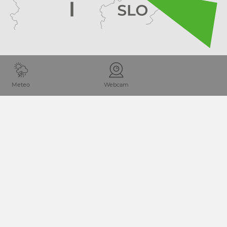
PIANIFICARE VIAGGIO
Meteo
Webcam
Cosa vuoi scoprire?
Ricerca parola
INIZIO RICERCA