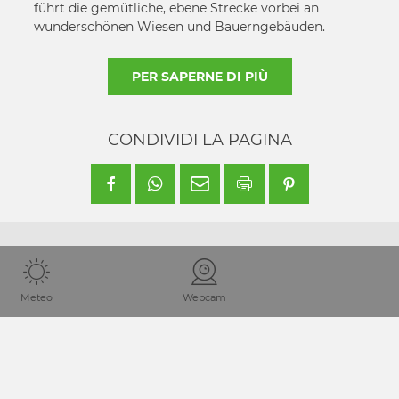
führt die gemütliche, ebene Strecke vorbei an
wunderschönen Wiesen und Bauerngebäuden.
PER SAPERNE DI PIÙ
CONDIVIDI LA PAGINA
Meteo
Webcam
Punto di arrivo
La valle Lesachtal si trova in Carinzia sul confine tra Italia e