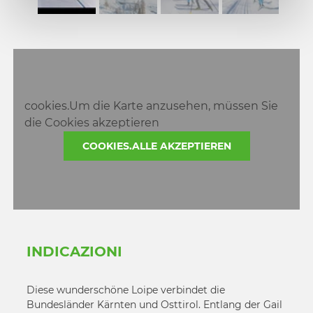
3
2
4
3
5
4
6
5
6
cookies.Um die Karte anzusehen, müssen Sie
die Cookies akzeptieren
COOKIES.ALLE AKZEPTIEREN
INDICAZIONI
Diese wunderschöne Loipe verbindet die
Bundesländer Kärnten und Osttirol. Entlang der Gail