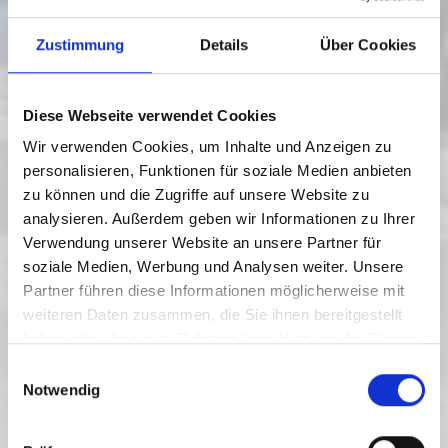
Zustimmung
Details
Über Cookies
Diese Webseite verwendet Cookies
Wir verwenden Cookies, um Inhalte und Anzeigen zu
personalisieren, Funktionen für soziale Medien anbieten
zu können und die Zugriffe auf unsere Website zu
analysieren. Außerdem geben wir Informationen zu Ihrer
Verwendung unserer Website an unsere Partner für
soziale Medien, Werbung und Analysen weiter. Unsere
PISTA DI CONFINE
Partner führen diese Informationen möglicherweise mit
weiteren Daten zusammen, die Sie ihnen bereitgestellt
Livello di difficoltà:
Difficile
haben oder die sie im Rahmen Ihrer Nutzung der Dienste
26.1 km
3 h
1040 hm
1526 hm
gesammelt haben.
E
Distanza
Durata
Punto più basso
Punto più alto
Notwendig
i
249 hm
527 hm
n
w